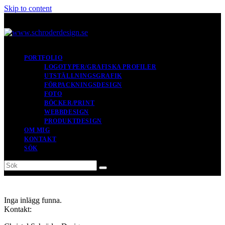
Skip to content
PORTFOLIO
LOGOTYPER/GRAFISKA PROFILER
UTSTÄLLNINGSGRAFIK
FÖRPACKNINGSDESIGN
FOTO
BÖCKER/PRINT
WEBBDESIGN
PRODUKTDESIGN
OM MIG
KONTAKT
SÖK
Sök
Submit
Inga inlägg funna.
Kontakt: