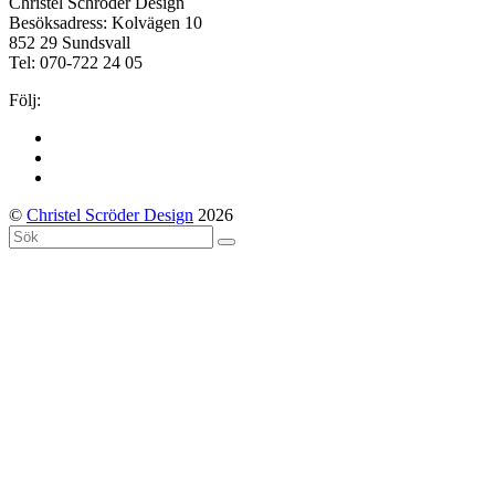
Christel Schröder Design
Besöksadress: Kolvägen 10
852 29 Sundsvall
Tel: 070-722 24 05
Följ:
Facebook
Instagram
LinkedIn
©
Christel Scröder Design
2026
Back
Sök
Submit
To
Top