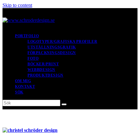
Skip to content
PORTFOLIO
LOGOTYPER/GRAFISKA PROFILER
UTSTÄLLNINGSGRAFIK
FÖRPACKNINGSDESIGN
FOTO
BÖCKER/PRINT
WEBBDESIGN
PRODUKTDESIGN
OM MIG
KONTAKT
SÖK
Sök
Submit