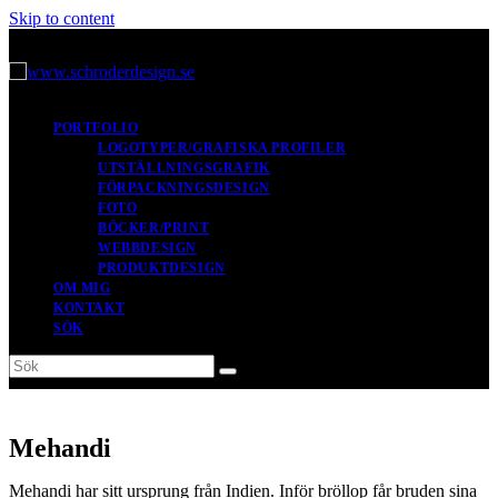
Skip to content
PORTFOLIO
LOGOTYPER/GRAFISKA PROFILER
UTSTÄLLNINGSGRAFIK
FÖRPACKNINGSDESIGN
FOTO
BÖCKER/PRINT
WEBBDESIGN
PRODUKTDESIGN
OM MIG
KONTAKT
SÖK
Sök
Submit
Mehandi
Mehandi har sitt ursprung från Indien. Inför bröllop får bruden sina