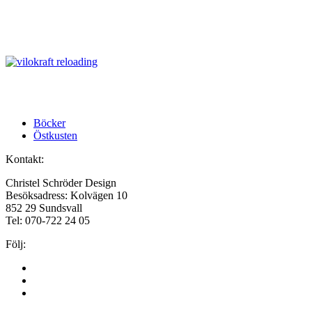
previous
Böcker
post:
next
Östkusten
post:
Kontakt:
Christel Schröder Design
Besöksadress: Kolvägen 10
852 29 Sundsvall
Tel: 070-722 24 05
Följ:
Facebook
Instagram
LinkedIn