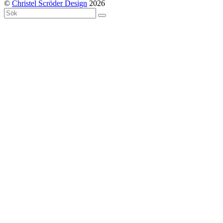
©
Christel Scröder Design
2026
Back
Sök
Submit
To
Top