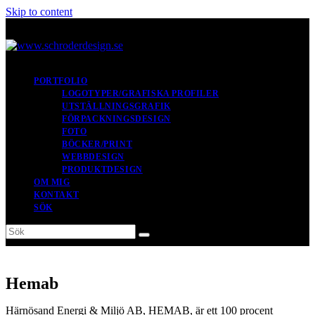
Skip to content
PORTFOLIO
LOGOTYPER/GRAFISKA PROFILER
UTSTÄLLNINGSGRAFIK
FÖRPACKNINGSDESIGN
FOTO
BÖCKER/PRINT
WEBBDESIGN
PRODUKTDESIGN
OM MIG
KONTAKT
SÖK
Sök
Submit
Hemab
Härnösand Energi & Miljö AB, HEMAB, är ett 100 procent