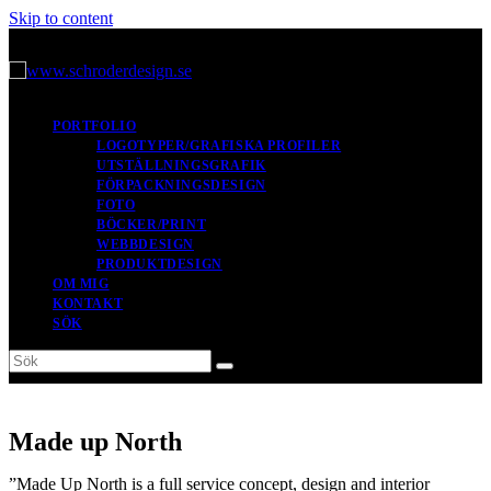
Skip to content
PORTFOLIO
LOGOTYPER/GRAFISKA PROFILER
UTSTÄLLNINGSGRAFIK
FÖRPACKNINGSDESIGN
FOTO
BÖCKER/PRINT
WEBBDESIGN
PRODUKTDESIGN
OM MIG
KONTAKT
SÖK
Sök
Submit
Made up North
”Made Up North is a full service concept, design and interior