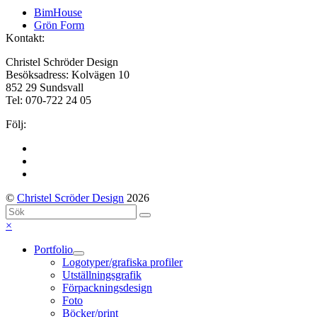
previous
BimHouse
post:
next
Grön Form
post:
Kontakt:
Christel Schröder Design
Besöksadress: Kolvägen 10
852 29 Sundsvall
Tel: 070-722 24 05
Följ:
Facebook
Instagram
LinkedIn
©
Christel Scröder Design
2026
Back
Sök
Submit
To
Close
×
Top
mobile
Portfolio
menu
Logotyper/grafiska profiler
Utställningsgrafik
Förpackningsdesign
Foto
Böcker/print