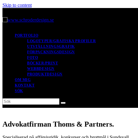
Skip to content
PORTFOLIO
LOGOTYPER/GRAFISKA PROFILER
UTSTÄLLNINGSGRAFIK
FÖRPACKNINGSDESIGN
FOTO
BÖCKER/PRINT
WEBBDESIGN
PRODUKTDESIGN
OM MIG
KONTAKT
SÖK
Sök
Submit
Advokatfirman Thoms & Partners.
Specialiserad på affärsjuridik, konkurser och brottmål i Sundsvall.