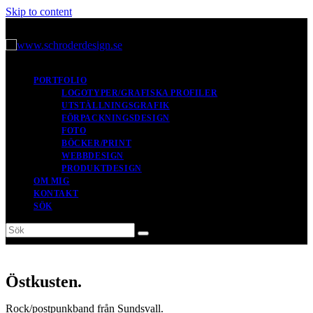
Skip to content
PORTFOLIO
LOGOTYPER/GRAFISKA PROFILER
UTSTÄLLNINGSGRAFIK
FÖRPACKNINGSDESIGN
FOTO
BÖCKER/PRINT
WEBBDESIGN
PRODUKTDESIGN
OM MIG
KONTAKT
SÖK
Sök
Submit
Östkusten.
Rock/postpunkband från Sundsvall.