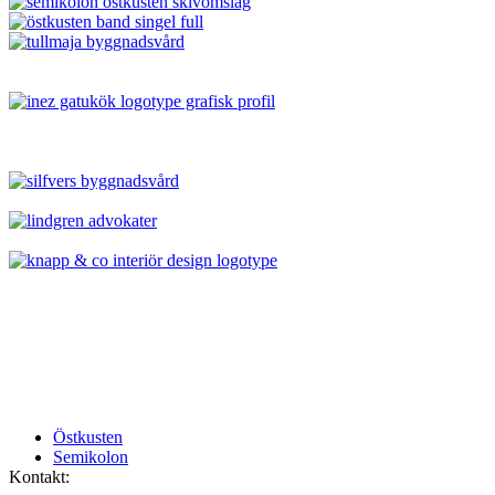
previous
Östkusten
post:
next
Semikolon
post:
Kontakt: