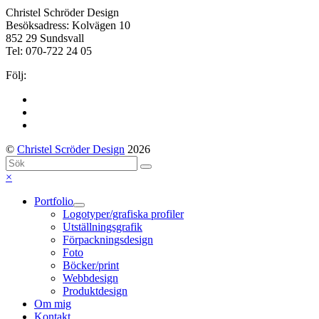
Christel Schröder Design
Besöksadress: Kolvägen 10
852 29 Sundsvall
Tel: 070-722 24 05
Följ:
Facebook
Instagram
LinkedIn
©
Christel Scröder Design
2026
Back
Sök
Submit
To
Close
×
Top
mobile
Portfolio
menu
Logotyper/grafiska profiler
Utställningsgrafik
Förpackningsdesign
Foto
Böcker/print
Webbdesign
Produktdesign
Om mig
Kontakt