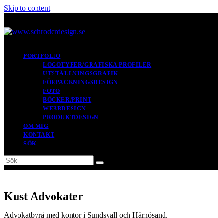
Skip to content
PORTFOLIO
LOGOTYPER/GRAFISKA PROFILER
UTSTÄLLNINGSGRAFIK
FÖRPACKNINGSDESIGN
FOTO
BÖCKER/PRINT
WEBBDESIGN
PRODUKTDESIGN
OM MIG
KONTAKT
SÖK
Sök
Submit
Kust Advokater
Advokatbyrå med kontor i Sundsvall och Härnösand.