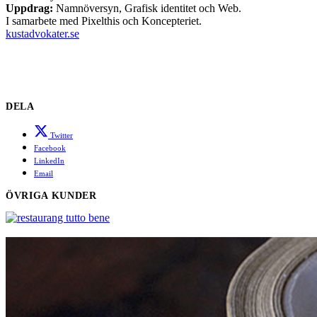
Uppdrag:
Namnöversyn, Grafisk identitet och Web.
I samarbete med Pixelthis och Koncepteriet.
kustadvokater.se
DELA
Twitter
Facebook
LinkedIn
Email
ÖVRIGA KUNDER